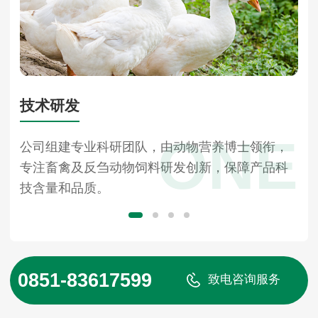
技术研发
R
ONE
和
公司组建专业科研团队，由动物营养博士领衔，
投
发
专注畜禽及反刍动物饲料研发创新，保障产品科
备
技含量和品质。
能
0851-83617599
致电咨询服务