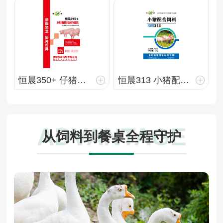
恒晨350+ 仔猪浓缩饲料 25kg
恒晨313 小猪配合饲料 40kg
ADVANTAGE
从饲料到餐桌全程守护