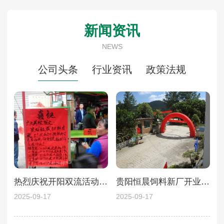
新闻资讯
NEWS
公司头条
行业资讯
政策法规
热烈庆祝开阳双流活动圆满结束
贵阳恒晨饲料新厂开业庆典
2025-09-17
2025-09-17
20
为
厉